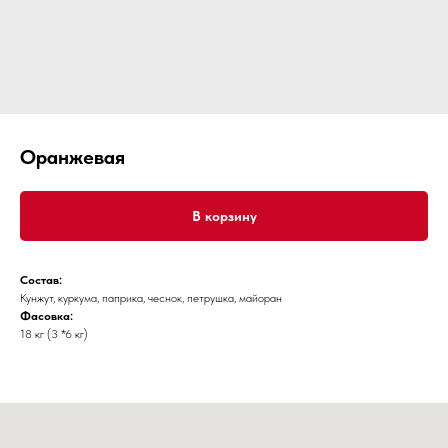
Оранжевая
В корзину
Состав:
Кунжут, куркума, паприка, чеснок, петрушка, майоран
Фасовка:
18 кг (3 *6 кг)