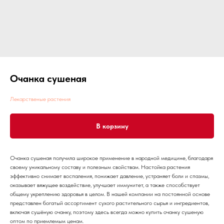
Очанка сушеная
Лекарственые растения
В корзину
Очанка сушеная получила широкое применение в народной медицине, благодаря
своему уникальному составу и полезным свойствам. Настойка растения
эффективно снимает воспаления, понижает давление, устраняет боли и спазмы,
оказывает вяжущее воздействие, улучшает иммунитет, а также способствует
общему укреплению здоровья в целом. В нашей компании на постоянной основе
представлен богатый ассортимент сухого растительного сырья и ингредиентов,
включая сушёную очанку, поэтому здесь всегда можно купить очанку сушеную
оптом по приемлемым ценам.