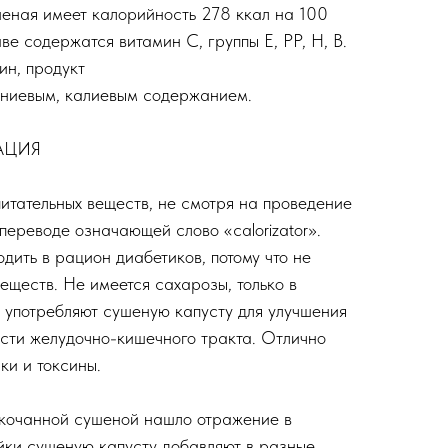
еная имеет калорийность 278 ккал на 100
ве содержатся витамин С, группы Е, РР, Н, В.
ин, продукт
ниевым, калиевым содержанием.
АЦИЯ
питательных веществ, не смотря на проведение
переводе означающей слово «calorizator».
одить в рацион диабетиков, потому что не
еществ. Не имеется сахарозы, только в
у употребляют сушеную капусту для улучшения
сти желудочно-кишечного тракта. Отлично
ки и токсины.
кочанной сушеной нашло отражение в
йки сушеную капусту добавляют в разные